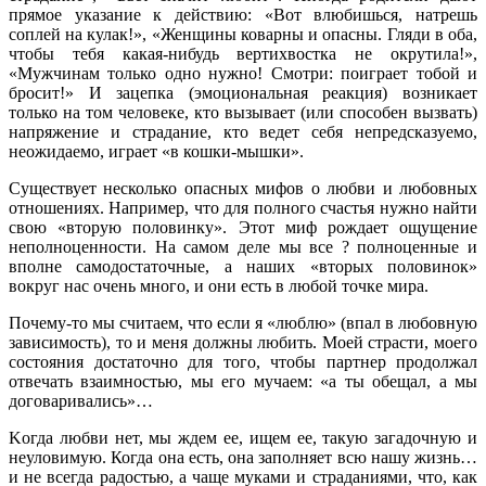
прямое указание к действию: «Вот влюбишься, натрешь
соплей на кулак!», «Женщины коварны и опасны. Гляди в оба,
чтобы тебя какая-нибудь вертихвостка не окрутила!»,
«Мужчинам только одно нужно! Смотри: поиграет тобой и
бросит!» И зацепка (эмоциональная реакция) возникает
только на том человеке, кто вызывает (или способен вызвать)
напряжение и страдание, кто ведет себя непредсказуемо,
неожидаемо, играет «в кошки-мышки».
Существует несколько опасных мифов о любви и любовных
отношениях. Например, что для полного счастья нужно найти
свою «вторую половинку». Этот миф рождает ощущение
неполноценности. На самом деле мы все ? полноценные и
вполне самодостаточные, а наших «вторых половинок»
вокруг нас очень много, и они есть в любой точке мира.
Почему-то мы считаем, что если я «люблю» (впал в любовную
зависимость), то и меня должны любить. Моей страсти, моего
состояния достаточно для того, чтобы партнер продолжал
отвечать взаимностью, мы его мучаем: «а ты обещал, а мы
договаривались»…
Kогда любви нет, мы ждем ее, ищем ее, такую загадочную и
неуловимую. Когда она есть, она заполняет всю нашу жизнь…
и не всегда радостью, а чаще муками и страданиями, что, как