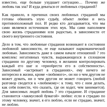
известно, еще больше ухудшает ситуацию… Почему же
любовь так зла? И куда деваться от любовных страданий?
Kак правило, в причинах своих любовных страданий мы
готовы обвинять злую судьбу, объект любви и весь
противоположный пол. И редко кто догадывается, что мы
сами являемся источником этих мук. Мы сами наполняем
свою жизнь страданиями или радостью, в зависимости от
своего внутреннего состояния.
Дело в том, что любовные страдания возникают в состоянии
любовной зависимости, ее еще называют наркоманической
любовью. Зависимость даже в самом начале отношений ? это
комплекс негативных чувств, выражающихся в сплошном
страдании по другому человеку, в желании контролировать
каждый его шаг и «приобрести его в собственность».
Зависимый «застревает в страданиях», ему ничего не
интересно в жизни, кроме «любимого», он ни о чем другом не
может думать, ни о чем другом не может говорить (любой
разговор сводится к «любимому»: к тому, что с ним делать,
как себя повести, что сказать, где он ходит, чем занимается).
Для зависимых людей любовь ? это страдание. И страдание
становится «лакмусовой бумагой» любви: если я страдаю по
этому человеку, значит, я его люблю, если не страдаю, значит,
не люблю.